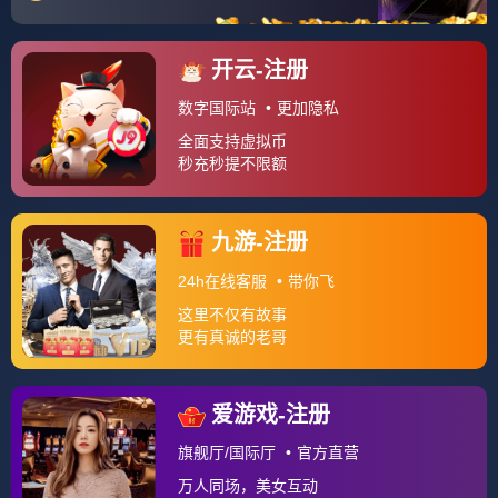
开云体育入口-立陶宛选手夺冠，实现梦
想登上领奖台
开云体育在线-利物浦客场大胜马竞，豪
取晋级资格
开云体育登录-冬季转会窗口开启，那不
勒斯有意引进新中场
开云官网-阿森纳球队备战重要欧战比
赛，全力以赴
开云体育入口-沙尔克04主场逆转胜利，
结束连败