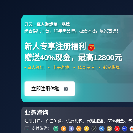
首页
体坛热点
球
开云官网-大连一方凭借
现的简单介绍
世界杯专题
2025年05月30日 12:40
为了展示大连开发区第九中学的体育水平和精神风貌
强quot的奥林匹克精神，严格遵守赛事活动的各
搏，赛出风格，赛出水平，胜不骄，败不馁，尊重裁判