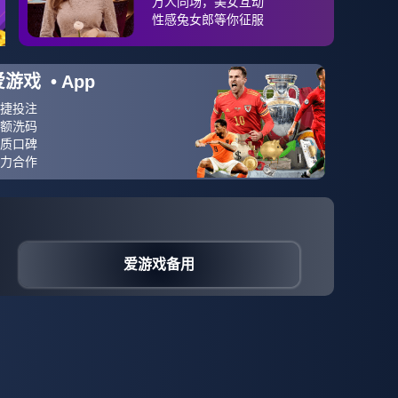
8
开云官网-AC米兰客场取胜巴塞罗那，实现逆袭的简单介绍
9
开云体育-包含鲁能客场大胜，取得亚冠小组赛首胜的词条
10
开云体育APP下载-小组赛惊现大冷门，劲旅苦战成功晋级
最近发表
NEW ARTICLES
开云体育平台APP-绝杀之夜的
秩序重构，当智利的疯狂撞上
京多安的冷静，世界杯头名之
争写就唯一剧本
2026-08-07
阅读(7)
开云官方app入口-逆转之火，
照亮北美之夏，2026世界杯F组
强强对话，哥伦比亚撕裂塞尔
维亚，罗德里戈以天才之名加
冕