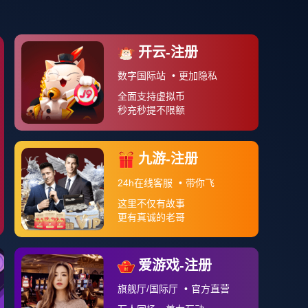
热门文章
TOP ARTICLES
1
开云官网-巴黎圣日耳曼实力强劲，晋级前景一片光明的简单
2
开云官方app入口-荷兰战胜瑞典，赢得晋级决赛资格
3
开云体育入口-海南海口冒尖，迎战强大对手
4
开云体育-关于阿森纳剽悍前行战败败，留给敌方摆脱空间的
5
开云体育在线-亚洲足球锦标赛上的精彩瞬间让人大呼过瘾！
6
开云体育登录-莱加内斯主场告捷，豪取三分壮大士气的简单
7
开云官网-大连一方凭借团队合作奋力胜利，实力逐渐显现的