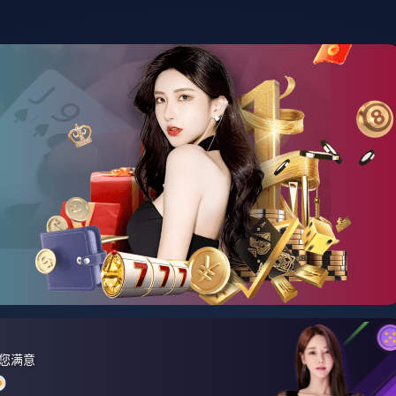
队新闻
战术解读
世界杯专题
再度闪耀球场，为球迷们带来精
证明了足球运动的魅力所在不到最后一刻，谁也无法预测比赛的
弃的精神，也为我们带来了一场精彩绝伦的比赛相信在未来的比
为球迷们带来更多惊喜和感动对于热爱足球的球迷们来说。
四到六年级的足球比赛热热闹闹地拉开了序幕五年级共有四支队
球员，被大家公认为实力最强的队伍比赛前的准备 同学们早早
的到来球场上的气氛逐渐升温，大家。