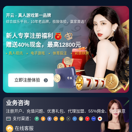
开云体育下载-斯旺西客场战平对手，表现稳定
北京时间12月1日,据《TheScores》报道,在底特律活塞
客场大胜夏洛特黄蜂的比赛中,活塞内线新星安德烈-德拉蒙
德因为比赛中肘击对手,被罚出场。赛后,德拉蒙德解释自己
并不是一个打球脏的球员,并暗指希伯特演技出色。