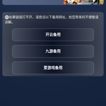
“我不是规则的制订者,我只是一个打球的。他们认为我
做了一些很恶意的事。每个了解我的人都知道我打球的方