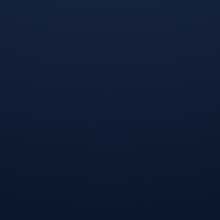
式,我不是那种脏的球员,但我并不能控制判罚。我只是接受
了这个结果,然后走出场地。”
“不过之后我们赢得了比赛,我很满意。”(来源:新浪体育)
相关推荐
评论
提交评论