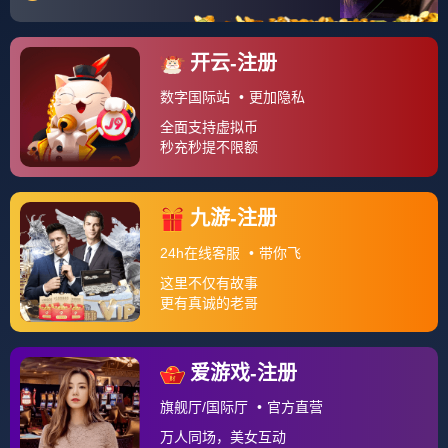
活塞客场对战黄蜂,在一次篮下卡位中,希伯特完全把德