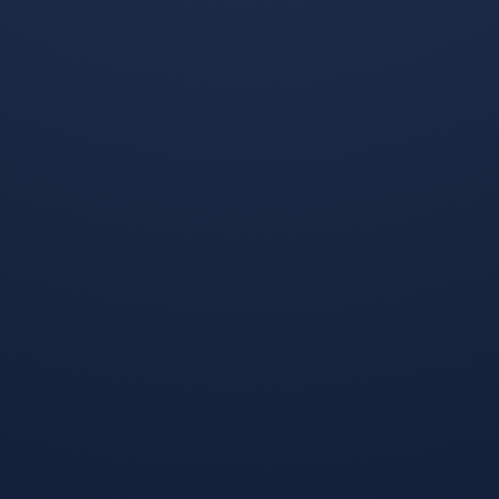
亲自主罚命中,彻底锁定胜局。
力把球队从悬崖边拽了回来，但比数据和胜利更重要的，是这粒进
，在最合适的时机，由最不可能被替代的人，用最不可复制的方
不能赢，我们就回家了，所以我必须做点什么。”朴实的话语背
独特的注脚，不是因为比分，不是因为晋级，而是因为在这场唯一
所有的不确定，为哥伦比亚保留了火种，也为足球世界里所有关
诠释。
时,命运已经写下了它最精彩的一章。
开云体育app-血火淬锋，2026世界杯出线战，加纳铁骑踏碎突
志青
尼斯，内马尔孤星闪耀淬炼南美荣光
下一篇