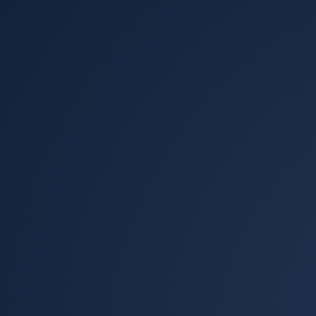
但足球的剧本从来只属于那些敢于撕裂平衡的人，第
后迅速过渡到右路，边锋下底传中被破坏，皮球落
巴雷拉。
他没有停球，没有调整，甚至没有抬头看球门，左
角，守门员飞身扑救，指尖触到了皮球，却无法改变它
这个进球，不仅仅是比分牌上的数字变化，它彻底
他们最熟悉的反击空间，而这一切的源头，都指向巴
我救赎。