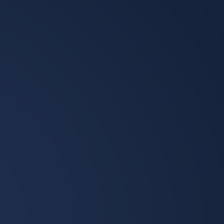
开云APP-控球如潮，一击封
喉，韩国如何在头名之争中碾
碎乌兹别克的钢铁防线
2026-08-06
阅读(6)
开云平台-钢铁战车折戟多特蒙
德，费利克斯导演逆转史诗，
罗马尼亚人用唯一性撕碎足球
宿命论
2026-08-06
阅读(7)
开云体育app-1.悬念式，郁金香
凋零之夜，当秘鲁的利刃刺穿
橙衣军团，苏亚雷斯用帽子戏
法宣告一个时代的倔强
2026-08-06
阅读(9)
开云官网-沙漠绿茵的冷与热，
登贝莱的灵光与门将的壁垒，
美国队如何在非典型主场偷走
一场胜利
2026-08-06
阅读(9)