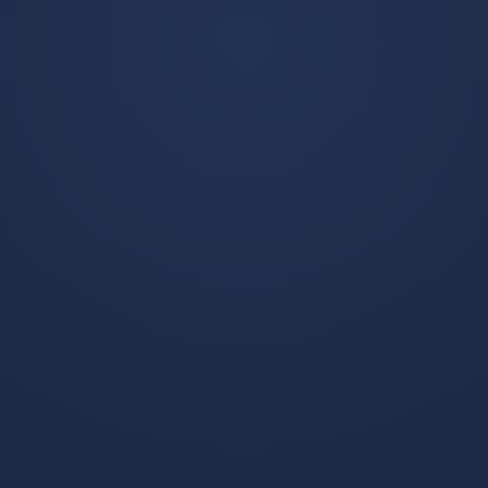
仅贡献了进球，他在中场的拦截、分球、前插，像一根无形的缰
传精准找到锋线，助攻队友扩大比分，第72分钟，当乌兹别克斯