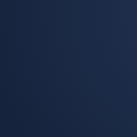
下半场的比赛成了哥伦比亚的表演秀，巴雷拉不仅
绳，牢牢控制着比赛的节奏，第58分钟，他后场长