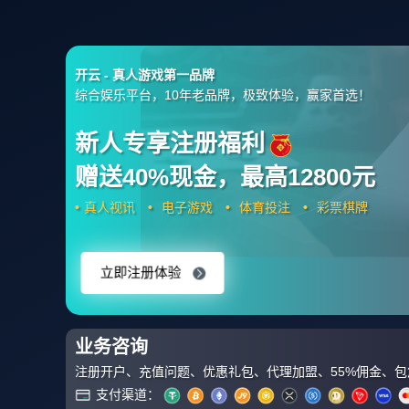
首页
体坛热点
球
开云下载-宿命之刃，巴
雾中劈开唯一生路
体坛热点
2026年06月17日 00:06
2026年盛夏的南美大陆，热浪裹挟着整个足球世
别克斯坦，这不是一场普通的比赛，而是一场关于“
的球员,唯一一次不容有失的进攻。
当主裁判吹响开场哨时，哥伦比亚的处境已经容不
轮仅积一分，让他们站在了悬崖边缘，而乌兹别克
字，比赛前十五分钟，双方都在试探,像两头在黑暗