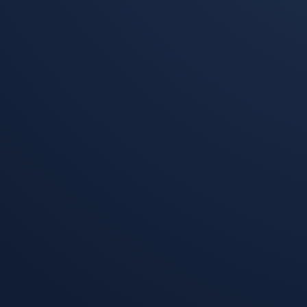
坦缩小分差后，又是巴雷拉在禁区前沿制造任意球并
3:1，哥伦比亚赢了，巴雷拉两传一射，以一己之
球所蕴含的“唯一性”——在哥伦比亚最需要的时候
式,完成了最致命的一击。
赛后，巴雷拉说：“我知道，这是唯一的机会，如果
后,是一个球员在巨大压力下的清醒与勇气。
这场比赛，注定会成为2026世界杯A组历史上最
的生死战中，巴雷拉用他锋利如刃的进攻，劈开了
于“英雄主义”的叙事，留下了一个关于“唯一”的完美
谁说世界杯没有剧本？当巴雷拉那一脚弹射撕裂球网
上一篇
开云体育下载-绝杀之夜，2026世界杯F组北欧风暴与德意
春的交响，穆西亚拉点亮最强小组赛