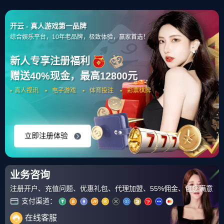
开云体育-里昂再战，法甲顶尖球队实力超群
凯尔特人vs阿斯塔纳
周三013欧冠 开赛时间02:45
凯尔特人上赛季最佳射手穆萨-登贝莱仍因腿筋伤缺
阵，后卫斯维亚琴柯和博亚塔也都伤缺。前锋格里菲斯小腿
伤，但球员本人表示可以出场。
阿斯塔纳人员齐整。
(凯尔特人防线受损)
双方此前碰过一次，凯尔特人在上赛季欧冠第3轮资格
赛客场1比1、主场2比1艰难淘汰阿斯塔纳，登贝莱在第92