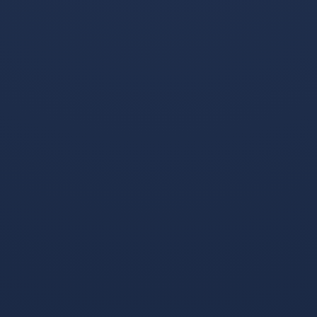
场5比0奥萨苏纳，此前3轮是1平2负。
近2个客场全败，都丢了4球，1比4皇马、2比4马拉
加。
(塞维利亚客场接连惨败中)
伊斯坦布尔此前没踢过欧冠，只是在2015-16赛季欧联
杯第2轮资格赛总比分1比4被阿尔克马尔淘汰，上赛季欧联
杯第2轮资格赛主场0比0、客场2比2淘汰里耶卡，在第3轮
资格赛主场1比2、客场0比2被顿涅茨克矿工淘汰。
(伊斯坦布尔欧冠经验欠缺)
法国人图尔平主吹此役。
此前吹过土耳其球队2次，1胜1平，即2013年12月12
日欧联杯小组赛特拉布宗客场0比0拉齐奥、2016年3月10日
欧联杯1/8决赛费内巴切主场1比0布拉加。
吹过西班牙球队7次，6胜1负，唯一例外是2016年12月