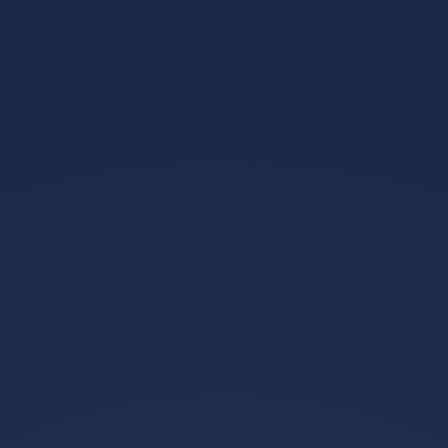
(塞维利亚新赛季实力大增)
双方此前未交锋。伊斯坦布尔此前没碰过西班牙球队。
塞维利亚在欧战碰过土耳其球队3场，2胜1负进8球失5
球。
即2005年11月3日联盟杯小组赛主场3比0贝西克塔斯，
2008年2月和3月欧冠1/8决赛客场2比3、主场3比2并点球2
比3被费内巴切淘汰。